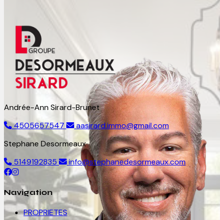
Andrée-Ann Sirard-Brunet
4505657547
aasirard.immo@gmail.com
Stephane Desormeaux
5149192835
info@stephanedesormeaux.com
Navigation
PROPRIETES