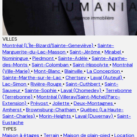
VILLES
Montréal (L'Île-Bizard/Sainte-Geneviève)
•
Sainte-
Marguerite-du-Lac-Masson
•
Saint-Jérôme
•
Mirabel
•
Nominingue
•
Piedmont
•
Sainte-Adèle
•
Sainte-Agathe-
des-Monts
•
Saint-Colomban
•
Saint-Hippolyte
•
Montréal
(Ville-Marie)
•
Mont-Blanc
•
Blainville
•
La Conception
•
Sainte-Marthe-sur-le-Lac
•
Chertsey
•
Laval (Auteuil)
•
Lac-Simon
•
Rivière-Rouge
•
Saint-Cuthbert
•
Saint-
Sauveur
•
Sainte-Sophie
•
Laval (Chomedey)
•
Terrebonne
(Terrebonne)
•
Montréal (Villeray/Saint-Michel/Parc-
Extension)
•
Prévost
•
Joliette
•
Deux-Montagnes
•
Amherst
•
Brownsburg-Chatham
•
Québec (La Haute-
Saint-Charles)
•
Morin-Heights
•
Laval (Duvernay)
•
Saint-
Eustache
TYPES
Maison à étages
•
Terrain
•
Maison de plain-pied
•
Location