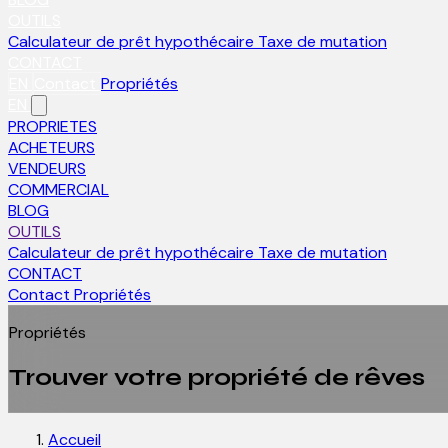
OUTILS
Calculateur de prêt hypothécaire
Taxe de mutation
CONTACT
EN
Contact
Propriétés
EN
PROPRIETES
ACHETEURS
VENDEURS
COMMERCIAL
BLOG
OUTILS
Calculateur de prêt hypothécaire
Taxe de mutation
CONTACT
Contact
Propriétés
Propriétés
Trouver votre propriété de rêves
Accueil