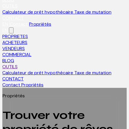
OUTILS
Calculateur de prêt hypothécaire
Taxe de mutation
CONTACT
EN
Contact
Propriétés
EN
PROPRIETES
ACHETEURS
VENDEURS
COMMERCIAL
BLOG
OUTILS
Calculateur de prêt hypothécaire
Taxe de mutation
CONTACT
Contact
Propriétés
Propriétés
Trouver votre