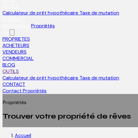
OUTILS
Calculateur de prêt hypothécaire
Taxe de mutation
CONTACT
EN
Contact
Propriétés
EN
PROPRIETES
ACHETEURS
VENDEURS
COMMERCIAL
BLOG
OUTILS
Calculateur de prêt hypothécaire
Taxe de mutation
CONTACT
Contact
Propriétés
Propriétés
Trouver votre propriété de rêves
Accueil