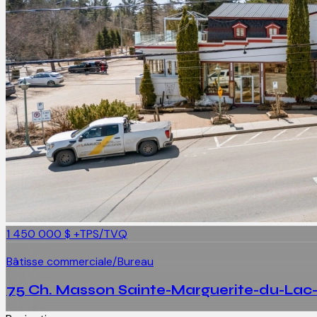
1 450 000 $
+TPS/TVQ
Bâtisse commerciale/Bureau
75 Ch. Masson Sainte-Marguerite-du-La