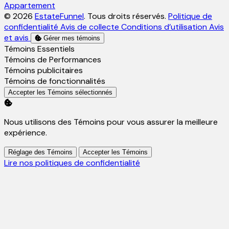
Appartement
© 2026
EstateFunnel
. Tous droits réservés.
Politique de
confidentialité
Avis de collecte
Conditions d’utilisation
Avis
et avis
Gérer mes témoins
Activer
Témoins Essentiels
Activer
Témoins de Performances
Activer
Témoins publicitaires
Activer
Témoins de fonctionnalités
Accepter les Témoins sélectionnés
Nous utilisons des Témoins pour vous assurer la meilleure
expérience.
Réglage des Témoins
Accepter les Témoins
Lire nos politiques de confidentialité