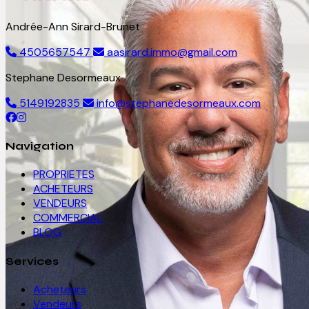
Andrée-Ann Sirard-Brunet
4505657547
aasirard.immo@gmail.com
Stephane Desormeaux
5149192835
info@stephanedesormeaux.com
Navigation
PROPRIETES
ACHETEURS
VENDEURS
COMMERCIAL
BLOG
Services
Acheteurs
Vendeurs