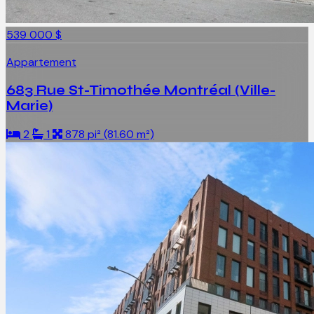
539 000 $
Appartement
683 Rue St-Timothée Montréal (Ville-
Marie)
2
1
878 pi² (81.60 m²)