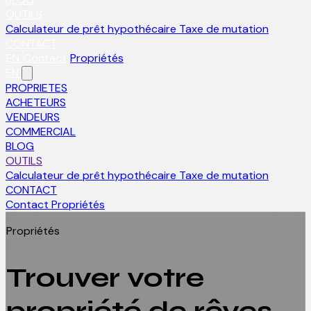
OUTILS
Calculateur de prêt hypothécaire
Taxe de mutation
CONTACT
EN
Contact
Propriétés
EN
PROPRIETES
ACHETEURS
VENDEURS
COMMERCIAL
BLOG
OUTILS
Calculateur de prêt hypothécaire
Taxe de mutation
CONTACT
Contact
Propriétés
Propriétés
Trouver votre