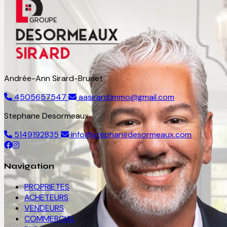
Andrée-Ann Sirard-Brunet
4505657547
aasirard.immo@gmail.com
Stephane Desormeaux
5149192835
info@stephanedesormeaux.com
Navigation
PROPRIETES
ACHETEURS
VENDEURS
COMMERCIAL