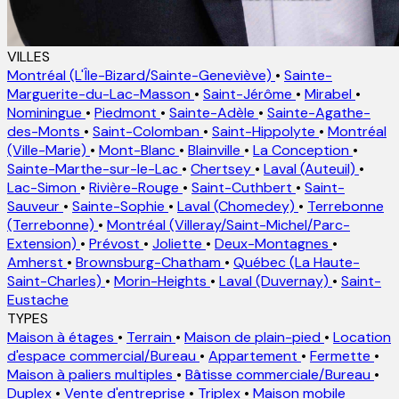
VILLES
Montréal (L'Île-Bizard/Sainte-Geneviève)
•
Sainte-
Marguerite-du-Lac-Masson
•
Saint-Jérôme
•
Mirabel
•
Nominingue
•
Piedmont
•
Sainte-Adèle
•
Sainte-Agathe-
des-Monts
•
Saint-Colomban
•
Saint-Hippolyte
•
Montréal
(Ville-Marie)
•
Mont-Blanc
•
Blainville
•
La Conception
•
Sainte-Marthe-sur-le-Lac
•
Chertsey
•
Laval (Auteuil)
•
Lac-Simon
•
Rivière-Rouge
•
Saint-Cuthbert
•
Saint-
Sauveur
•
Sainte-Sophie
•
Laval (Chomedey)
•
Terrebonne
(Terrebonne)
•
Montréal (Villeray/Saint-Michel/Parc-
Extension)
•
Prévost
•
Joliette
•
Deux-Montagnes
•
Amherst
•
Brownsburg-Chatham
•
Québec (La Haute-
Saint-Charles)
•
Morin-Heights
•
Laval (Duvernay)
•
Saint-
Eustache
TYPES
Maison à étages
•
Terrain
•
Maison de plain-pied
•
Location
d'espace commercial/Bureau
•
Appartement
•
Fermette
•
Maison à paliers multiples
•
Bâtisse commerciale/Bureau
•
Duplex
•
Vente d'entreprise
•
Triplex
•
Maison mobile