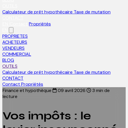
OUTILS
Calculateur de prêt hypothécaire
Taxe de mutation
CONTACT
EN
Contact
Propriétés
EN
PROPRIETES
ACHETEURS
VENDEURS
COMMERCIAL
BLOG
OUTILS
Calculateur de prêt hypothécaire
Taxe de mutation
CONTACT
Contact
Propriétés
Finance et hypothèque
09 avril 2026
3 min de
lecture
Vos impôts : le