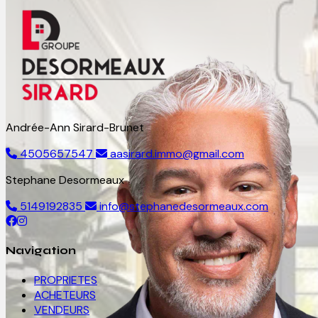
Andrée-Ann Sirard-Brunet
4505657547
aasirard.immo@gmail.com
Stephane Desormeaux
5149192835
info@stephanedesormeaux.com
Navigation
PROPRIETES
ACHETEURS
VENDEURS