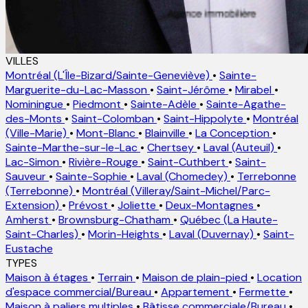
VILLES
Montréal (L'Île-Bizard/Sainte-Geneviève)
•
Sainte-
Marguerite-du-Lac-Masson
•
Saint-Jérôme
•
Mirabel
•
Nominingue
•
Piedmont
•
Sainte-Adèle
•
Sainte-Agathe-
des-Monts
•
Saint-Colomban
•
Saint-Hippolyte
•
Montréal
(Ville-Marie)
•
Mont-Blanc
•
Blainville
•
La Conception
•
Sainte-Marthe-sur-le-Lac
•
Chertsey
•
Laval (Auteuil)
•
Lac-Simon
•
Rivière-Rouge
•
Saint-Cuthbert
•
Saint-
Sauveur
•
Sainte-Sophie
•
Laval (Chomedey)
•
Terrebonne
(Terrebonne)
•
Montréal (Villeray/Saint-Michel/Parc-
Extension)
•
Prévost
•
Joliette
•
Deux-Montagnes
•
Amherst
•
Brownsburg-Chatham
•
Québec (La Haute-
Saint-Charles)
•
Morin-Heights
•
Laval (Duvernay)
•
Saint-
Eustache
TYPES
Maison à étages
•
Terrain
•
Maison de plain-pied
•
Location
d'espace commercial/Bureau
•
Appartement
•
Fermette
•
Maison à paliers multiples
•
Bâtisse commerciale/Bureau
•