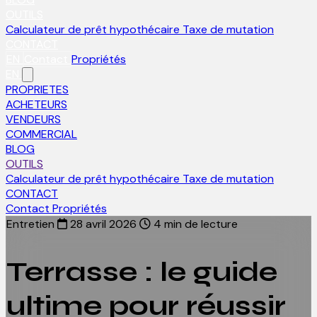
OUTILS
Calculateur de prêt hypothécaire
Taxe de mutation
CONTACT
EN
Contact
Propriétés
EN
PROPRIETES
ACHETEURS
VENDEURS
COMMERCIAL
BLOG
OUTILS
Calculateur de prêt hypothécaire
Taxe de mutation
CONTACT
Contact
Propriétés
Entretien
28 avril 2026
4 min de lecture
Terrasse : le guide
ultime pour réussir