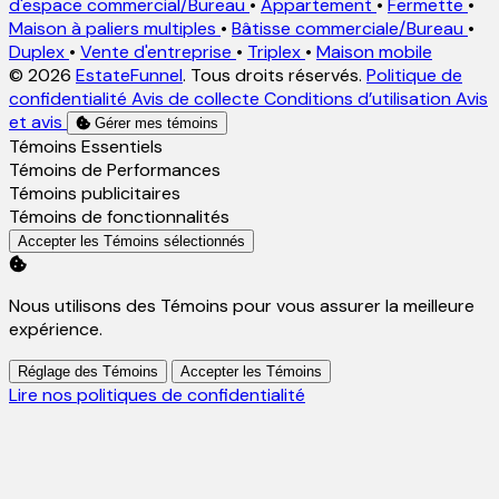
d'espace commercial/Bureau
•
Appartement
•
Fermette
•
Maison à paliers multiples
•
Bâtisse commerciale/Bureau
•
Duplex
•
Vente d'entreprise
•
Triplex
•
Maison mobile
© 2026
EstateFunnel
. Tous droits réservés.
Politique de
confidentialité
Avis de collecte
Conditions d’utilisation
Avis
et avis
Gérer mes témoins
Activer
Témoins Essentiels
Activer
Témoins de Performances
Activer
Témoins publicitaires
Activer
Témoins de fonctionnalités
Accepter les Témoins sélectionnés
Nous utilisons des Témoins pour vous assurer la meilleure
expérience.
Réglage des Témoins
Accepter les Témoins
Lire nos politiques de confidentialité