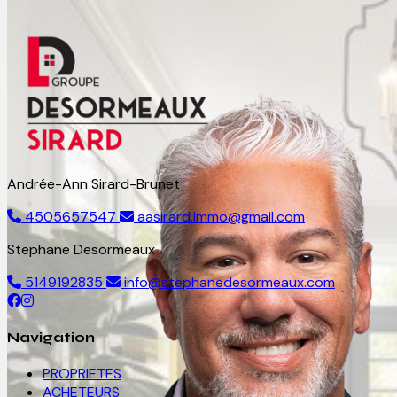
Andrée-Ann Sirard-Brunet
4505657547
aasirard.immo@gmail.com
Stephane Desormeaux
5149192835
info@stephanedesormeaux.com
Navigation
PROPRIETES
ACHETEURS