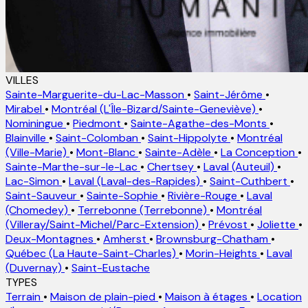
VILLES
Sainte-Marguerite-du-Lac-Masson
•
Saint-Jérôme
•
Mirabel
•
Montréal (L'Île-Bizard/Sainte-Geneviève)
•
Nominingue
•
Piedmont
•
Sainte-Agathe-des-Monts
•
Blainville
•
Saint-Colomban
•
Saint-Hippolyte
•
Montréal
(Ville-Marie)
•
Mont-Blanc
•
Sainte-Adèle
•
La Conception
•
Sainte-Marthe-sur-le-Lac
•
Chertsey
•
Laval (Auteuil)
•
Lac-Simon
•
Laval (Laval-des-Rapides)
•
Saint-Cuthbert
•
Saint-Sauveur
•
Sainte-Sophie
•
Rivière-Rouge
•
Laval
(Chomedey)
•
Terrebonne (Terrebonne)
•
Montréal
(Villeray/Saint-Michel/Parc-Extension)
•
Prévost
•
Joliette
•
Deux-Montagnes
•
Amherst
•
Brownsburg-Chatham
•
Québec (La Haute-Saint-Charles)
•
Morin-Heights
•
Laval
(Duvernay)
•
Saint-Eustache
TYPES
Terrain
•
Maison de plain-pied
•
Maison à étages
•
Location