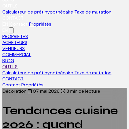
OUTILS
Calculateur de prêt hypothécaire
Taxe de mutation
CONTACT
EN
Contact
Propriétés
EN
PROPRIETES
ACHETEURS
VENDEURS
COMMERCIAL
BLOG
OUTILS
Calculateur de prêt hypothécaire
Taxe de mutation
CONTACT
Contact
Propriétés
Décoration
07 mai 2026
3 min de lecture
Tendances cuisine
2026 : quand