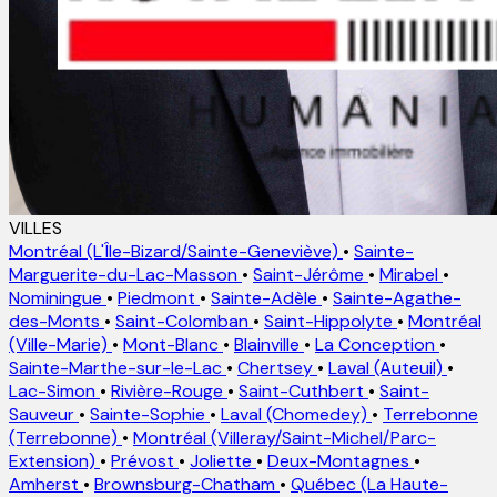
VILLES
Montréal (L'Île-Bizard/Sainte-Geneviève)
•
Sainte-
Marguerite-du-Lac-Masson
•
Saint-Jérôme
•
Mirabel
•
Nominingue
•
Piedmont
•
Sainte-Adèle
•
Sainte-Agathe-
des-Monts
•
Saint-Colomban
•
Saint-Hippolyte
•
Montréal
(Ville-Marie)
•
Mont-Blanc
•
Blainville
•
La Conception
•
Sainte-Marthe-sur-le-Lac
•
Chertsey
•
Laval (Auteuil)
•
Lac-Simon
•
Rivière-Rouge
•
Saint-Cuthbert
•
Saint-
Sauveur
•
Sainte-Sophie
•
Laval (Chomedey)
•
Terrebonne
(Terrebonne)
•
Montréal (Villeray/Saint-Michel/Parc-
Extension)
•
Prévost
•
Joliette
•
Deux-Montagnes
•
Amherst
•
Brownsburg-Chatham
•
Québec (La Haute-