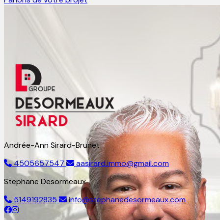
Andrée-Ann Sirard-Brunet
4505657547
aasirard.immo@gmail.com
Stephane Desormeaux
5149192835
info@stephanedesormeaux.com