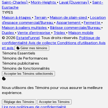
Saint-Charles)
•
Morin-Heights
•
Laval (Duvernay)
•
Saint-
Eustache
TYPES
Maison à étages
•
Terrain
•
Maison de plain-pied
•
Location
d'espace commercial/Bureau
•
Appartement
•
Fermette
•
Maison à paliers multiples
•
Bâtisse commerciale/Bureau
•
Duplex
•
Vente d'entreprise
•
Triplex
•
Maison mobile
© 2026
EstateFunnel
. Tous droits réservés.
Politique de
confidentialité
Avis de collecte
Conditions d’utilisation
Avis
et avis
Gérer mes témoins
Activer
Témoins Essentiels
Activer
Témoins de Performances
Activer
Témoins publicitaires
Activer
Témoins de fonctionnalités
Accepter les Témoins sélectionnés
Nous utilisons des Témoins pour vous assurer la meilleure
expérience.
Réglage des Témoins
Accepter les Témoins
Lire nos politiques de confidentialité