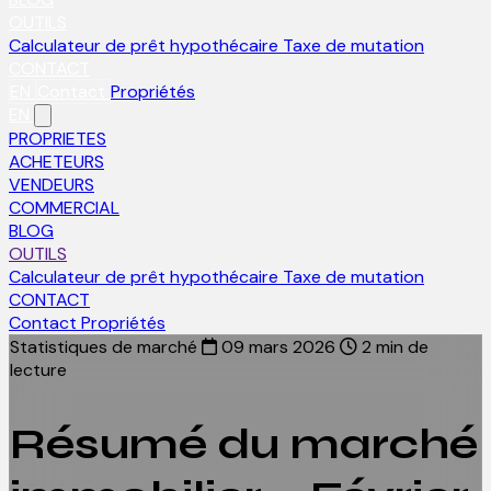
OUTILS
Calculateur de prêt hypothécaire
Taxe de mutation
CONTACT
EN
Contact
Propriétés
EN
PROPRIETES
ACHETEURS
VENDEURS
COMMERCIAL
BLOG
OUTILS
Calculateur de prêt hypothécaire
Taxe de mutation
CONTACT
Contact
Propriétés
Statistiques de marché
09 mars 2026
2 min de
lecture
Résumé du marché