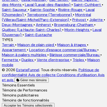
des-Monts
•
Laval (Laval-des-Rapides)
•
Saint-Cuthbert
•
Saint-Sauveur
•
Sainte-Sophie
•
Rivière-Rouge
•
Laval
(Chomedey)
•
Terrebonne (Terrebonne)
•
Montréal
(Villeray/Saint-Michel/Parc-Extension)
•
Prévost
•
Joliette
•
Deux-Montagnes
•
Amherst
•
Brownsburg-Chatham
•
Québec (La Haute-Saint-Charles)
•
Morin-Heights
•
Laval
(Duvernay)
•
Saint-Eustache
TYPES
Terrain
•
Maison de plain-pied
•
Maison à étages
•
Appartement
•
Location d'espace commercial/Bureau
•
Maison à paliers multiples
•
Bâtisse commerciale/Bureau
•
Fermette
•
Duplex
•
Vente d'entreprise
•
Triplex
•
Maison
mobile
© 2026
EstateFunnel
. Tous droits réservés.
Politique de
confidentialité
Avis de collecte
Conditions d’utilisation
Avis
et avis
Gérer mes témoins
Activer
Témoins Essentiels
Activer
Témoins de Performances
Activer
Témoins publicitaires
Activer
Témoins de fonctionnalités
Accepter les Témoins sélectionnés