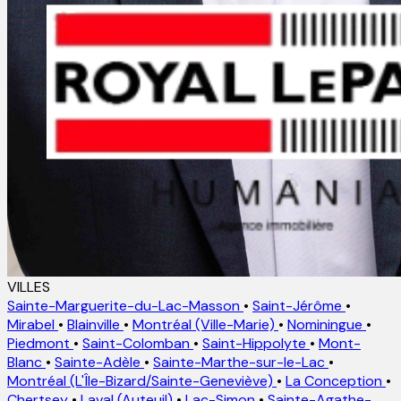
VILLES
Sainte-Marguerite-du-Lac-Masson
•
Saint-Jérôme
•
Mirabel
•
Blainville
•
Montréal (Ville-Marie)
•
Nominingue
•
Piedmont
•
Saint-Colomban
•
Saint-Hippolyte
•
Mont-
Blanc
•
Sainte-Adèle
•
Sainte-Marthe-sur-le-Lac
•
Montréal (L'Île-Bizard/Sainte-Geneviève)
•
La Conception
•
Chertsey
•
Laval (Auteuil)
•
Lac-Simon
•
Sainte-Agathe-