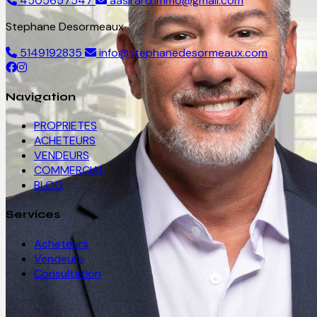
4505657547
aasirard.immo@gmail.com
Stephane Desormeaux
5149192835
info@stephanedesormeaux.com
Navigation
PROPRIETES
ACHETEURS
VENDEURS
COMMERCIAL
BLOG
Services
Acheteurs
Vendeurs
Consultation