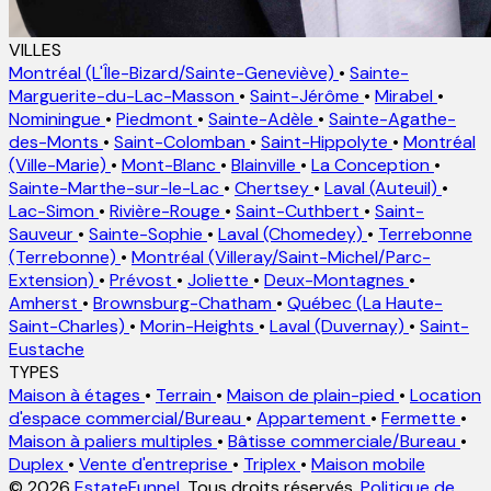
VILLES
Montréal (L'Île-Bizard/Sainte-Geneviève)
•
Sainte-
Marguerite-du-Lac-Masson
•
Saint-Jérôme
•
Mirabel
•
Nominingue
•
Piedmont
•
Sainte-Adèle
•
Sainte-Agathe-
des-Monts
•
Saint-Colomban
•
Saint-Hippolyte
•
Montréal
(Ville-Marie)
•
Mont-Blanc
•
Blainville
•
La Conception
•
Sainte-Marthe-sur-le-Lac
•
Chertsey
•
Laval (Auteuil)
•
Lac-Simon
•
Rivière-Rouge
•
Saint-Cuthbert
•
Saint-
Sauveur
•
Sainte-Sophie
•
Laval (Chomedey)
•
Terrebonne
(Terrebonne)
•
Montréal (Villeray/Saint-Michel/Parc-
Extension)
•
Prévost
•
Joliette
•
Deux-Montagnes
•
Amherst
•
Brownsburg-Chatham
•
Québec (La Haute-
Saint-Charles)
•
Morin-Heights
•
Laval (Duvernay)
•
Saint-
Eustache
TYPES
Maison à étages
•
Terrain
•
Maison de plain-pied
•
Location
d'espace commercial/Bureau
•
Appartement
•
Fermette
•
Maison à paliers multiples
•
Bâtisse commerciale/Bureau
•
Duplex
•
Vente d'entreprise
•
Triplex
•
Maison mobile
© 2026
EstateFunnel
. Tous droits réservés.
Politique de