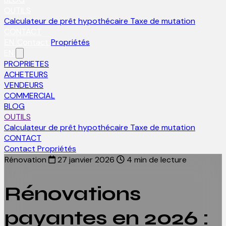
OUTILS
Calculateur de prêt hypothécaire
Taxe de mutation
CONTACT
EN
Contact
Propriétés
EN
PROPRIETES
ACHETEURS
VENDEURS
COMMERCIAL
BLOG
OUTILS
Calculateur de prêt hypothécaire
Taxe de mutation
CONTACT
Contact
Propriétés
Rénovation
27 janvier 2026
4 min de lecture
Rénovations
payantes en 2026 :