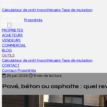
OUTILS
Calculateur de prêt hypothécaire
Taxe de mutation
CONTACT
EN
Contact
Propriétés
EN
PROPRIETES
ACHETEURS
VENDEURS
COMMERCIAL
BLOG
OUTILS
Calculateur de prêt hypothécaire
Taxe de mutation
CONTACT
Contact
Propriétés
26 juin 2026
8 min de lecture
Pavé, béton ou asphalte : quel re