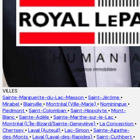
VILLES
Sainte-Marguerite-du-Lac-Masson
•
Saint-Jérôme
•
Mirabel
•
Blainville
•
Montréal (Ville-Marie)
•
Nominingue
•
Piedmont
•
Saint-Colomban
•
Saint-Hippolyte
•
Mont-
Blanc
•
Sainte-Adèle
•
Sainte-Marthe-sur-le-Lac
•
Montréal (L'Île-Bizard/Sainte-Geneviève)
•
La Conception
•
Chertsey
•
Laval (Auteuil)
•
Lac-Simon
•
Sainte-Agathe-
des-Monts
•
Laval (Laval-des-Rapides)
•
Saint-Cuthbert
•