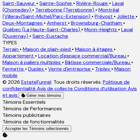
Saint-Sauveur
•
Sainte-Sophie
•
Rivière-Rouge
•
Laval
(Chomedey)
•
Terrebonne (Terrebonne)
•
Montréal
(Villeray/Saint-Michel/Parc-Extension)
•
Prévost
•
Joliette
•
Deux-Montagnes
•
Amherst
•
Brownsburg-Chatham
•
Québec (La Haute-Saint-Charles)
•
Morin-Heights
•
Laval
(Duvernay)
•
Saint-Eustache
TYPES
Terrain
•
Maison de plain-pied
•
Maison à étages
•
Appartement
•
Location d'espace commercial/Bureau
•
Maison à paliers multiples
•
Bâtisse commerciale/Bureau
•
Fermette
•
Duplex
•
Vente d'entreprise
•
Triplex
•
Maison
mobile
© 2026
EstateFunnel
. Tous droits réservés.
Politique de
confidentialité
Avis de collecte
Conditions d’utilisation
Avis
et avis
Gérer mes témoins
Activer
Témoins Essentiels
Activer
Témoins de Performances
Activer
Témoins publicitaires
Activer
Témoins de fonctionnalités
Accepter les Témoins sélectionnés