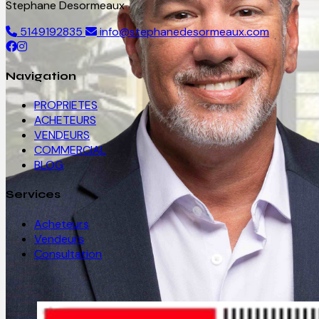
Stephane Desormeaux
5149192835
info@stephanedesormeaux.com
Navigation
PROPRIETES
ACHETEURS
VENDEURS
COMMERCIAL
BLOG
Services
Acheteurs
Vendeurs
Consultation