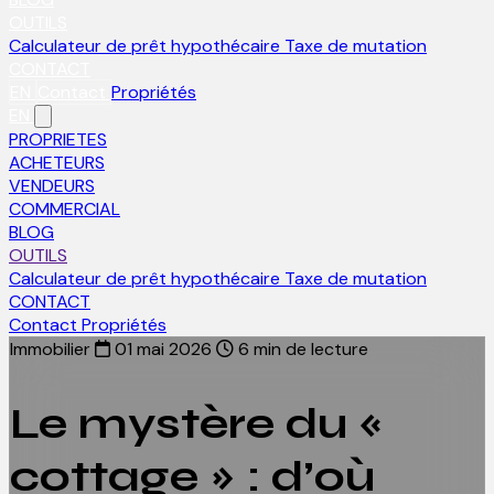
OUTILS
Calculateur de prêt hypothécaire
Taxe de mutation
CONTACT
EN
Contact
Propriétés
EN
PROPRIETES
ACHETEURS
VENDEURS
COMMERCIAL
BLOG
OUTILS
Calculateur de prêt hypothécaire
Taxe de mutation
CONTACT
Contact
Propriétés
Immobilier
01 mai 2026
6 min de lecture
Le mystère du «
cottage » : d’où