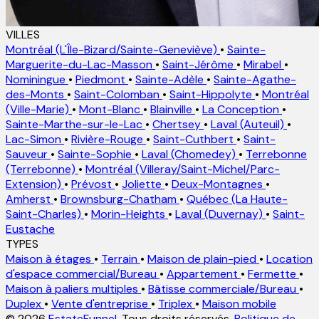
VILLES
Montréal (L'Île-Bizard/Sainte-Geneviève)
•
Sainte-
Marguerite-du-Lac-Masson
•
Saint-Jérôme
•
Mirabel
•
Nominingue
•
Piedmont
•
Sainte-Adèle
•
Sainte-Agathe-
des-Monts
•
Saint-Colomban
•
Saint-Hippolyte
•
Montréal
(Ville-Marie)
•
Mont-Blanc
•
Blainville
•
La Conception
•
Sainte-Marthe-sur-le-Lac
•
Chertsey
•
Laval (Auteuil)
•
Lac-Simon
•
Rivière-Rouge
•
Saint-Cuthbert
•
Saint-
Sauveur
•
Sainte-Sophie
•
Laval (Chomedey)
•
Terrebonne
(Terrebonne)
•
Montréal (Villeray/Saint-Michel/Parc-
Extension)
•
Prévost
•
Joliette
•
Deux-Montagnes
•
Amherst
•
Brownsburg-Chatham
•
Québec (La Haute-
Saint-Charles)
•
Morin-Heights
•
Laval (Duvernay)
•
Saint-
Eustache
TYPES
Maison à étages
•
Terrain
•
Maison de plain-pied
•
Location
d'espace commercial/Bureau
•
Appartement
•
Fermette
•
Maison à paliers multiples
•
Bâtisse commerciale/Bureau
•
Duplex
•
Vente d'entreprise
•
Triplex
•
Maison mobile
© 2026
EstateFunnel
. Tous droits réservés.
Politique de