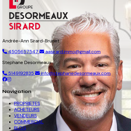
Andrée-Ann Sirard-Brunet
4505657547
aasirard.immo@gmail.com
Stephane Desormeaux
5149192835
info@stephanedesormeaux.com
Navigation
PROPRIETES
ACHETEURS
VENDEURS
COMMERCIAL
BLOG