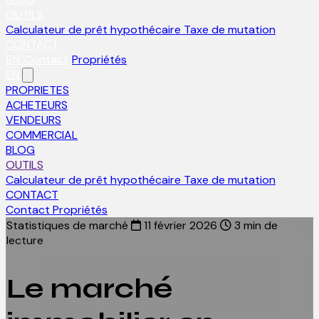
OUTILS
Calculateur de prêt hypothécaire
Taxe de mutation
CONTACT
EN
Contact
Propriétés
EN
PROPRIETES
ACHETEURS
VENDEURS
COMMERCIAL
BLOG
OUTILS
Calculateur de prêt hypothécaire
Taxe de mutation
CONTACT
Contact
Propriétés
Statistiques de marché
11 février 2026
3 min de
lecture
Le marché