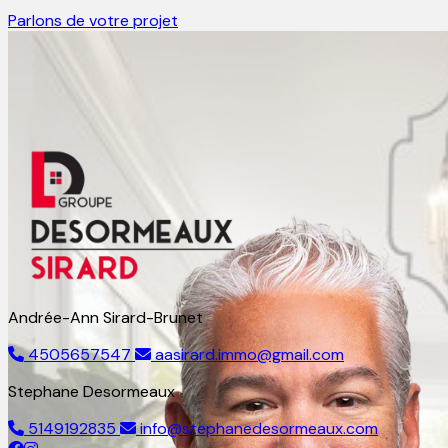
Parlons de votre projet
Andrée-Ann Sirard-Brunet
4505657547
aasirard.immo@gmail.com
Stephane Desormeaux
5149192835
info@stephanedesormeaux.com