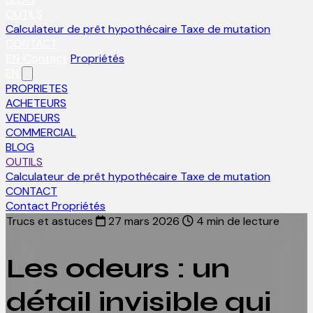
OUTILS
Calculateur de prêt hypothécaire
Taxe de mutation
CONTACT
EN
Contact
Propriétés
EN
PROPRIETES
ACHETEURS
VENDEURS
COMMERCIAL
BLOG
OUTILS
Calculateur de prêt hypothécaire
Taxe de mutation
CONTACT
Contact
Propriétés
Trucs et astuces
27 mars 2026
4 min de lecture
Les odeurs : un
détail invisible qui