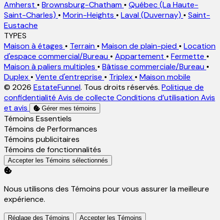
Amherst
•
Brownsburg-Chatham
•
Québec (La Haute-
Saint-Charles)
•
Morin-Heights
•
Laval (Duvernay)
•
Saint-
Eustache
TYPES
Maison à étages
•
Terrain
•
Maison de plain-pied
•
Location
d'espace commercial/Bureau
•
Appartement
•
Fermette
•
Maison à paliers multiples
•
Bâtisse commerciale/Bureau
•
Duplex
•
Vente d'entreprise
•
Triplex
•
Maison mobile
© 2026
EstateFunnel
. Tous droits réservés.
Politique de
confidentialité
Avis de collecte
Conditions d’utilisation
Avis
et avis
Gérer mes témoins
Activer
Témoins Essentiels
Activer
Témoins de Performances
Activer
Témoins publicitaires
Activer
Témoins de fonctionnalités
Accepter les Témoins sélectionnés
Nous utilisons des Témoins pour vous assurer la meilleure
expérience.
Réglage des Témoins
Accepter les Témoins