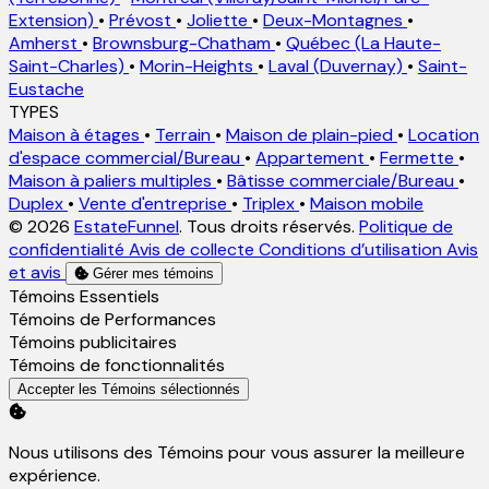
Extension)
•
Prévost
•
Joliette
•
Deux-Montagnes
•
Amherst
•
Brownsburg-Chatham
•
Québec (La Haute-
Saint-Charles)
•
Morin-Heights
•
Laval (Duvernay)
•
Saint-
Eustache
TYPES
Maison à étages
•
Terrain
•
Maison de plain-pied
•
Location
d'espace commercial/Bureau
•
Appartement
•
Fermette
•
Maison à paliers multiples
•
Bâtisse commerciale/Bureau
•
Duplex
•
Vente d'entreprise
•
Triplex
•
Maison mobile
© 2026
EstateFunnel
. Tous droits réservés.
Politique de
confidentialité
Avis de collecte
Conditions d’utilisation
Avis
et avis
Gérer mes témoins
Activer
Témoins Essentiels
Activer
Témoins de Performances
Activer
Témoins publicitaires
Activer
Témoins de fonctionnalités
Accepter les Témoins sélectionnés
Nous utilisons des Témoins pour vous assurer la meilleure
expérience.