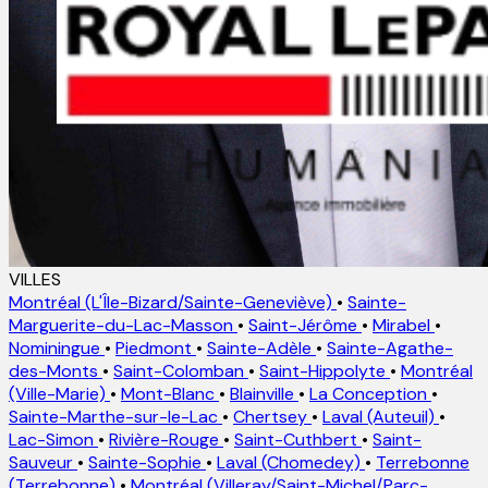
VILLES
Montréal (L'Île-Bizard/Sainte-Geneviève)
•
Sainte-
Marguerite-du-Lac-Masson
•
Saint-Jérôme
•
Mirabel
•
Nominingue
•
Piedmont
•
Sainte-Adèle
•
Sainte-Agathe-
des-Monts
•
Saint-Colomban
•
Saint-Hippolyte
•
Montréal
(Ville-Marie)
•
Mont-Blanc
•
Blainville
•
La Conception
•
Sainte-Marthe-sur-le-Lac
•
Chertsey
•
Laval (Auteuil)
•
Lac-Simon
•
Rivière-Rouge
•
Saint-Cuthbert
•
Saint-
Sauveur
•
Sainte-Sophie
•
Laval (Chomedey)
•
Terrebonne
(Terrebonne)
•
Montréal (Villeray/Saint-Michel/Parc-