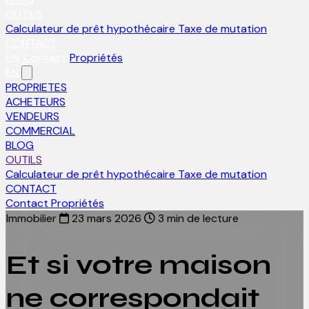
OUTILS
Calculateur de prêt hypothécaire
Taxe de mutation
CONTACT
EN
Contact
Propriétés
EN
PROPRIETES
ACHETEURS
VENDEURS
COMMERCIAL
BLOG
OUTILS
Calculateur de prêt hypothécaire
Taxe de mutation
CONTACT
Contact
Propriétés
Immobilier
23 mars 2026
3 min de lecture
Et si votre maison
ne correspondait