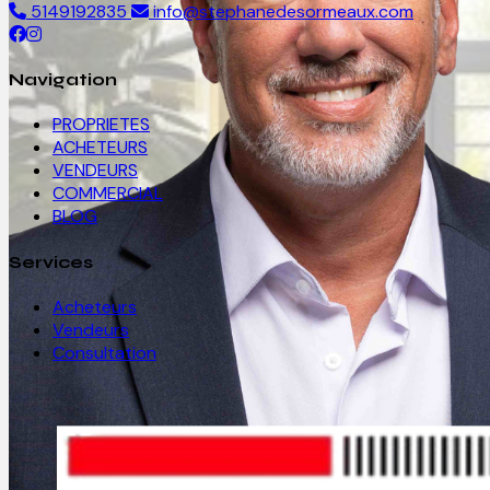
5149192835
info@stephanedesormeaux.com
Navigation
PROPRIETES
ACHETEURS
VENDEURS
COMMERCIAL
BLOG
Services
Acheteurs
Vendeurs
Consultation