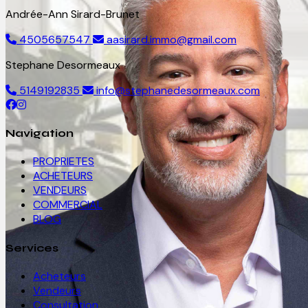
Andrée-Ann Sirard-Brunet
4505657547
aasirard.immo@gmail.com
Stephane Desormeaux
5149192835
info@stephanedesormeaux.com
Navigation
PROPRIETES
ACHETEURS
VENDEURS
COMMERCIAL
BLOG
Services
Acheteurs
Vendeurs
Consultation