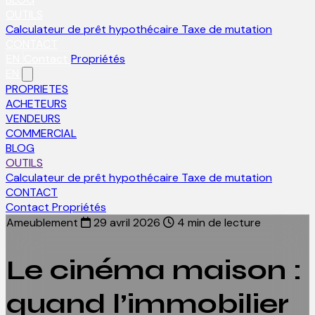
OUTILS
Calculateur de prêt hypothécaire
Taxe de mutation
CONTACT
EN
Contact
Propriétés
EN
PROPRIETES
ACHETEURS
VENDEURS
COMMERCIAL
BLOG
OUTILS
Calculateur de prêt hypothécaire
Taxe de mutation
CONTACT
Contact
Propriétés
Ameublement
29 avril 2026
4 min de lecture
Le cinéma maison :
quand l’immobilier