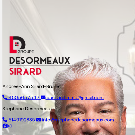
Andrée-Ann Sirard-Brunet
4505657547
aasirard.immo@gmail.com
Stephane Desormeaux
5149192835
info@stephanedesormeaux.com