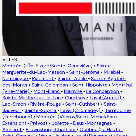
VILLES
Montréal (L'Île-Bizard/Sainte-Geneviève)
•
Sainte-
Marguerite-du-Lac-Masson
•
Saint-Jérôme
•
Mirabel
•
Nominingue
•
Piedmont
•
Sainte-Adèle
•
Sainte-Agathe-
des-Monts
•
Saint-Colomban
•
Saint-Hippolyte
•
Montréal
(Ville-Marie)
•
Mont-Blanc
•
Blainville
•
La Conception
•
Sainte-Marthe-sur-le-Lac
•
Chertsey
•
Laval (Auteuil)
•
Lac-Simon
•
Rivière-Rouge
•
Saint-Cuthbert
•
Saint-
Sauveur
•
Sainte-Sophie
•
Laval (Chomedey)
•
Terrebonne
(Terrebonne)
•
Montréal (Villeray/Saint-Michel/Parc-
Extension)
•
Prévost
•
Joliette
•
Deux-Montagnes
•
Amherst
•
Brownsburg-Chatham
•
Québec (La Haute-
Saint-Charles)
•
Morin-Heights
•
Laval (Duvernay)
•
Saint-