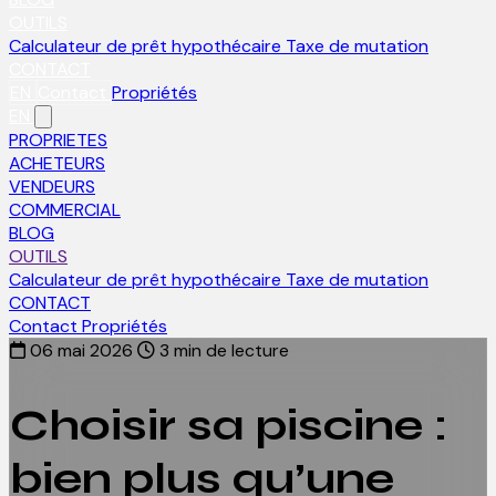
OUTILS
Calculateur de prêt hypothécaire
Taxe de mutation
CONTACT
EN
Contact
Propriétés
EN
PROPRIETES
ACHETEURS
VENDEURS
COMMERCIAL
BLOG
OUTILS
Calculateur de prêt hypothécaire
Taxe de mutation
CONTACT
Contact
Propriétés
06 mai 2026
3 min de lecture
Choisir sa piscine :
bien plus qu’une