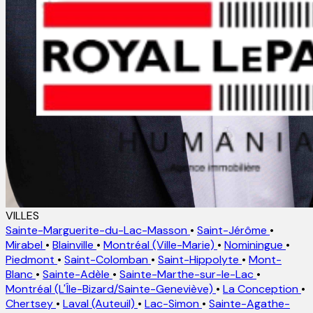
VILLES
Sainte-Marguerite-du-Lac-Masson
•
Saint-Jérôme
•
Mirabel
•
Blainville
•
Montréal (Ville-Marie)
•
Nominingue
•
Piedmont
•
Saint-Colomban
•
Saint-Hippolyte
•
Mont-
Blanc
•
Sainte-Adèle
•
Sainte-Marthe-sur-le-Lac
•
Montréal (L'Île-Bizard/Sainte-Geneviève)
•
La Conception
•
Chertsey
•
Laval (Auteuil)
•
Lac-Simon
•
Sainte-Agathe-