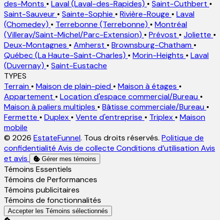
des-Monts
•
Laval (Laval-des-Rapides)
•
Saint-Cuthbert
•
Saint-Sauveur
•
Sainte-Sophie
•
Rivière-Rouge
•
Laval
(Chomedey)
•
Terrebonne (Terrebonne)
•
Montréal
(Villeray/Saint-Michel/Parc-Extension)
•
Prévost
•
Joliette
•
Deux-Montagnes
•
Amherst
•
Brownsburg-Chatham
•
Québec (La Haute-Saint-Charles)
•
Morin-Heights
•
Laval
(Duvernay)
•
Saint-Eustache
TYPES
Terrain
•
Maison de plain-pied
•
Maison à étages
•
Appartement
•
Location d'espace commercial/Bureau
•
Maison à paliers multiples
•
Bâtisse commerciale/Bureau
•
Fermette
•
Duplex
•
Vente d'entreprise
•
Triplex
•
Maison
mobile
© 2026
EstateFunnel
. Tous droits réservés.
Politique de
confidentialité
Avis de collecte
Conditions d’utilisation
Avis
et avis
Gérer mes témoins
Activer
Témoins Essentiels
Activer
Témoins de Performances
Activer
Témoins publicitaires
Activer
Témoins de fonctionnalités
Accepter les Témoins sélectionnés