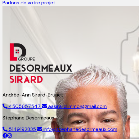
Parlons de votre projet
Andrée-Ann Sirard-Brunet
4505657547
aasirard.immo@gmail.com
Stephane Desormeaux
5149192835
info@stephanedesormeaux.com