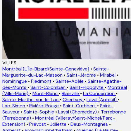
VILLES
Montréal (L'Île-Bizard/Sainte-Geneviève)
•
Sainte-
Marguerite-du-Lac-Masson
•
Saint-Jérôme
•
Mirabel
•
Nominingue
•
Piedmont
•
Sainte-Adèle
•
Sainte-Agathe-
des-Monts
•
Saint-Colomban
•
Saint-Hippolyte
•
Montréal
(Ville-Marie)
•
Mont-Blanc
•
Blainville
•
La Conception
•
Sainte-Marthe-sur-le-Lac
•
Chertsey
•
Laval (Auteuil)
•
Lac-Simon
•
Rivière-Rouge
•
Saint-Cuthbert
•
Saint-
Sauveur
•
Sainte-Sophie
•
Laval (Chomedey)
•
Terrebonne
(Terrebonne)
•
Montréal (Villeray/Saint-Michel/Parc-
Extension)
•
Prévost
•
Joliette
•
Deux-Montagnes
•
Amherst
•
Brownsburg-Chatham
•
Québec (La Haute-