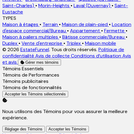
Saint-Charles)
•
Morin-Heights
•
Laval (Duvernay)
•
Saint-
Eustache
TYPES
Maison à étages
•
Terrain
•
Maison de plain-pied
•
Location
d'espace commercial/Bureau
•
Appartement
•
Fermette
•
Maison à paliers multiples
•
Bâtisse commerciale/Bureau
•
Duplex
•
Vente d'entreprise
•
Triplex
•
Maison mobile
© 2026
EstateFunnel
. Tous droits réservés.
Politique de
confidentialité
Avis de collecte
Conditions d’utilisation
Avis
et avis
Gérer mes témoins
Activer
Témoins Essentiels
Activer
Témoins de Performances
Activer
Témoins publicitaires
Activer
Témoins de fonctionnalités
Accepter les Témoins sélectionnés
Nous utilisons des Témoins pour vous assurer la meilleure
expérience.
Réglage des Témoins
Accepter les Témoins