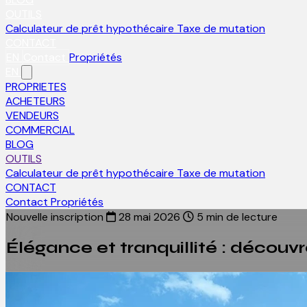
OUTILS
Calculateur de prêt hypothécaire
Taxe de mutation
CONTACT
EN
Contact
Propriétés
EN
PROPRIETES
ACHETEURS
VENDEURS
COMMERCIAL
BLOG
OUTILS
Calculateur de prêt hypothécaire
Taxe de mutation
CONTACT
Contact
Propriétés
Nouvelle inscription
28 mai 2026
5 min de lecture
Élégance et tranquillité : décou