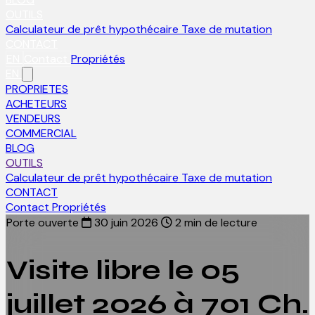
OUTILS
Calculateur de prêt hypothécaire
Taxe de mutation
CONTACT
EN
Contact
Propriétés
EN
PROPRIETES
ACHETEURS
VENDEURS
COMMERCIAL
BLOG
OUTILS
Calculateur de prêt hypothécaire
Taxe de mutation
CONTACT
Contact
Propriétés
Porte ouverte
30 juin 2026
2 min de lecture
Visite libre le 05
juillet 2026 à 701 Ch.