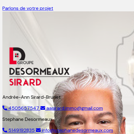
Parlons de votre projet
Andrée-Ann Sirard-Brunet
4505657547
aasirard.immo@gmail.com
Stephane Desormeaux
5149192835
info@stephanedesormeaux.com