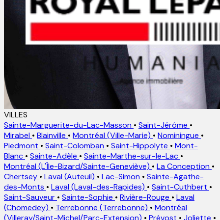
VILLES
Sainte-Marguerite-du-Lac-Masson
•
Saint-Jérôme
•
Mirabel
•
Blainville
•
Montréal (Ville-Marie)
•
Nominingue
•
Piedmont
•
Saint-Colomban
•
Saint-Hippolyte
•
Mont-
Blanc
•
Sainte-Adèle
•
Sainte-Marthe-sur-le-Lac
•
Montréal (L'Île-Bizard/Sainte-Geneviève)
•
La Conception
•
Chertsey
•
Laval (Auteuil)
•
Lac-Simon
•
Sainte-Agathe-
des-Monts
•
Laval (Laval-des-Rapides)
•
Saint-Cuthbert
•
Saint-Sauveur
•
Sainte-Sophie
•
Rivière-Rouge
•
Laval
(Chomedey)
•
Terrebonne (Terrebonne)
•
Montréal
(Villeray/Saint-Michel/Parc-Extension)
•
Prévost
•
Joliette
•