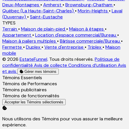
Deux-Montagnes
•
Amherst
•
Brownsburg-Chatham
•
Québec (La Haute-Saint-Charles)
•
Morin-Heights
•
Laval
(Duvernay)
•
Saint-Eustache
TYPES
Terrain
•
Maison de plain-pied
•
Maison à étages
•
Appartement
•
Location d'espace commercial/Bureau
•
Maison à paliers multiples
•
Bâtisse commerciale/Bureau
•
Fermette
•
Duplex
•
Vente d'entreprise
•
Triplex
•
Maison
mobile
© 2026
EstateFunnel
. Tous droits réservés.
Politique de
confidentialité
Avis de collecte
Conditions d’utilisation
Avis
et avis
Gérer mes témoins
Activer
Témoins Essentiels
Activer
Témoins de Performances
Activer
Témoins publicitaires
Activer
Témoins de fonctionnalités
Accepter les Témoins sélectionnés
Nous utilisons des Témoins pour vous assurer la meilleure
expérience.