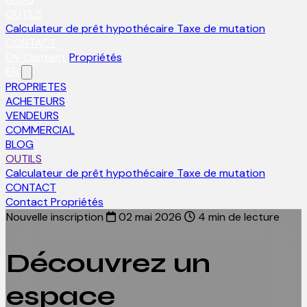
OUTILS
Calculateur de prêt hypothécaire
Taxe de mutation
CONTACT
EN
Contact
Propriétés
EN
PROPRIETES
ACHETEURS
VENDEURS
COMMERCIAL
BLOG
OUTILS
Calculateur de prêt hypothécaire
Taxe de mutation
CONTACT
Contact
Propriétés
Nouvelle inscription
02 mai 2026
4 min de lecture
Découvrez un
espace