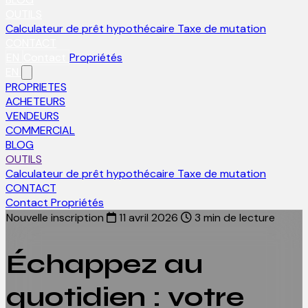
OUTILS
Calculateur de prêt hypothécaire
Taxe de mutation
CONTACT
EN
Contact
Propriétés
EN
PROPRIETES
ACHETEURS
VENDEURS
COMMERCIAL
BLOG
OUTILS
Calculateur de prêt hypothécaire
Taxe de mutation
CONTACT
Contact
Propriétés
Nouvelle inscription
11 avril 2026
3 min de lecture
Échappez au
quotidien : votre