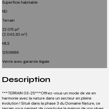
Superficie habitable
ND
Terrain
22 015 pi²
(2 045.30 m²)
MLS
12109889
Vente avec garantie légale
Description
***TERRAIN 03-25***Offrez-vous un mode de vie en
harmonie avec la nature dans un secteur en pleine
évolution ! Situé dans la phase 3 du Domaine Nature, ce
terrain vous permet de construire la maison de vos rêves