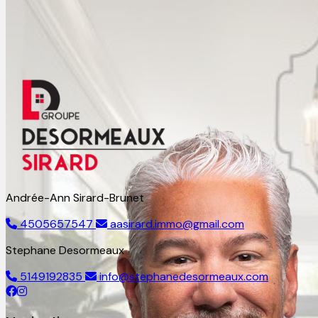
Andrée-Ann Sirard-Brunet
4505657547
aasirard.immo@gmail.com
Stephane Desormeaux
5149192835
info@stephanedesormeaux.com