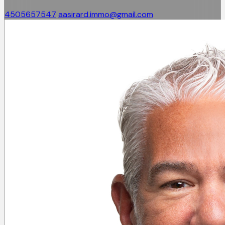
4505657547
aasirard.immo@gmail.com