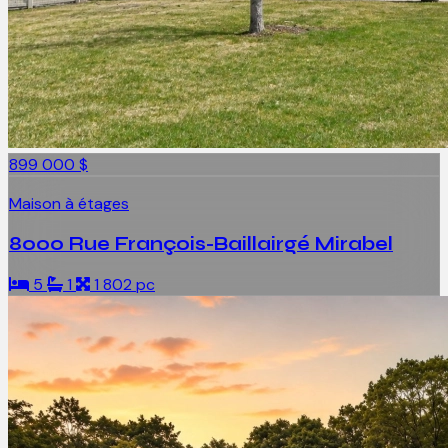
899 000 $
Maison à étages
8000 Rue François-Baillairgé Mirabel
5
1
1 802 pc