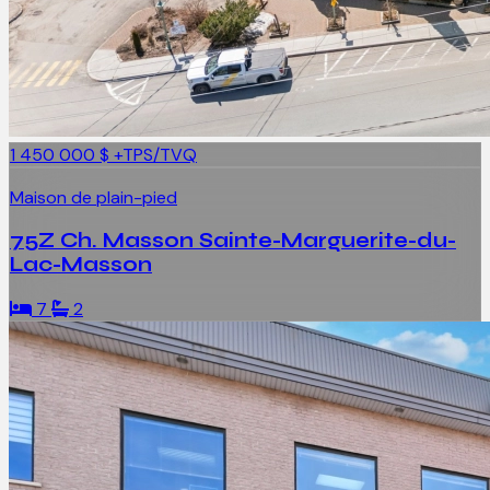
1 450 000 $
+TPS/TVQ
Maison de plain-pied
75Z Ch. Masson Sainte-Marguerite-du-
Lac-Masson
7
2