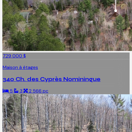
729 000 $
Maison à étages
340 Ch. des Cyprès Nominingue
5
3
2 566 pc