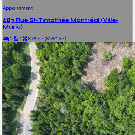
Appartement
683 Rue St-Timothée Montréal (Ville-
Marie)
2
1
878 pi² (81.60 m²)