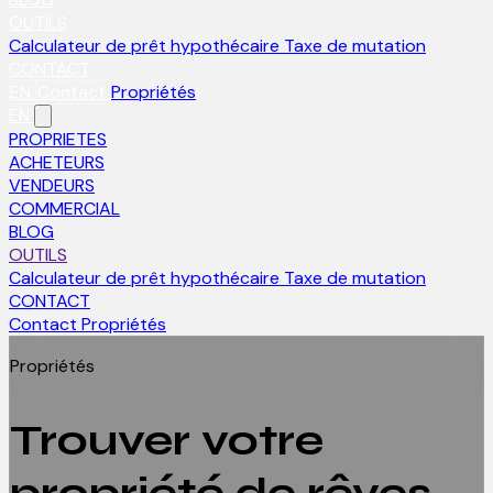
OUTILS
Calculateur de prêt hypothécaire
Taxe de mutation
CONTACT
EN
Contact
Propriétés
EN
PROPRIETES
ACHETEURS
VENDEURS
COMMERCIAL
BLOG
OUTILS
Calculateur de prêt hypothécaire
Taxe de mutation
CONTACT
Contact
Propriétés
Propriétés
Trouver votre