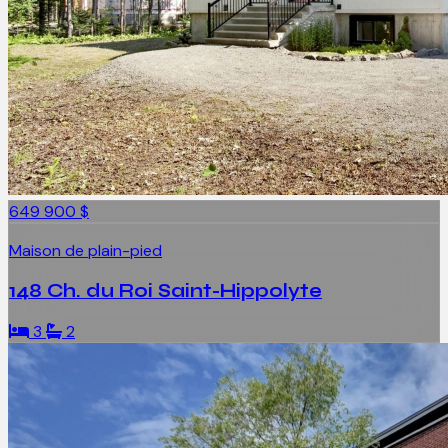
649 900 $
Maison de plain-pied
148 Ch. du Roi Saint-Hippolyte
3
2