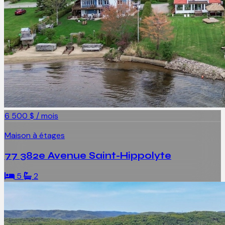
6 500 $ / mois
Maison à étages
77 382e Avenue Saint-Hippolyte
5
2