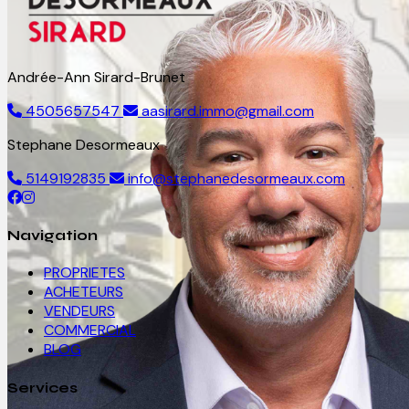
Andrée-Ann Sirard-Brunet
4505657547
aasirard.immo@gmail.com
Stephane Desormeaux
5149192835
info@stephanedesormeaux.com
Navigation
PROPRIETES
ACHETEURS
VENDEURS
COMMERCIAL
BLOG
Services