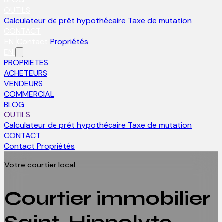
OUTILS
Calculateur de prêt hypothécaire
Taxe de mutation
CONTACT
EN
Contact
Propriétés
EN
PROPRIETES
ACHETEURS
VENDEURS
COMMERCIAL
BLOG
OUTILS
Calculateur de prêt hypothécaire
Taxe de mutation
CONTACT
Contact
Propriétés
Votre courtier local
Courtier immobilier