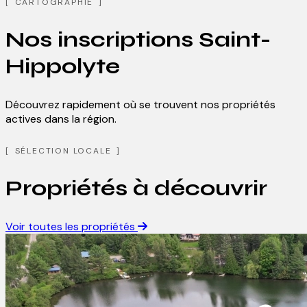
CARTOGRAPHIE
Nos inscriptions
Saint-
Hippolyte
Découvrez rapidement où se trouvent nos propriétés
actives dans la région.
Leaflet
| ©
OpenStreetMap
contributors ©
CARTO
SÉLECTION LOCALE
+
5
−
Propriétés à découvrir
Voir toutes les propriétés