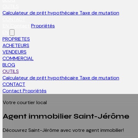
OUTILS
Calculateur de prêt hypothécaire
Taxe de mutation
CONTACT
EN
Contact
Propriétés
EN
PROPRIETES
ACHETEURS
VENDEURS
COMMERCIAL
BLOG
OUTILS
Calculateur de prêt hypothécaire
Taxe de mutation
CONTACT
Contact
Propriétés
Votre courtier local
Agent immobilier
Saint-Jérôme
Découvrez Saint-Jérôme avec votre agent immobilier!