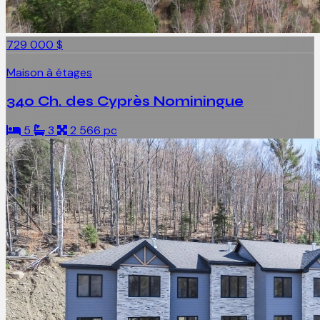
729 000 $
Maison à étages
340 Ch. des Cyprès Nominingue
5
3
2 566 pc