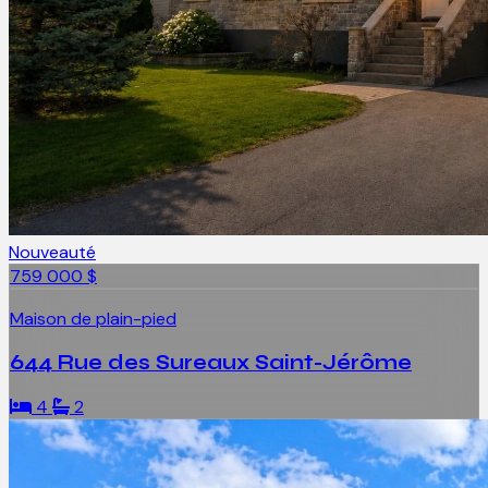
Nouveauté
759 000 $
Maison de plain-pied
644 Rue des Sureaux Saint-Jérôme
4
2