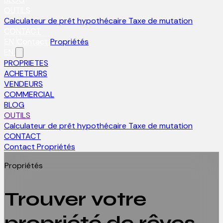
OUTILS
Calculateur de prêt hypothécaire
Taxe de mutation
CONTACT
EN
Contact
Propriétés
EN
PROPRIETES
ACHETEURS
VENDEURS
COMMERCIAL
BLOG
OUTILS
Calculateur de prêt hypothécaire
Taxe de mutation
CONTACT
Contact
Propriétés
Propriétés
Trouver votre