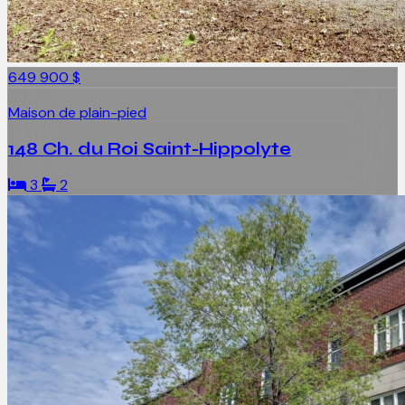
649 900 $
Maison de plain-pied
148 Ch. du Roi Saint-Hippolyte
3
2