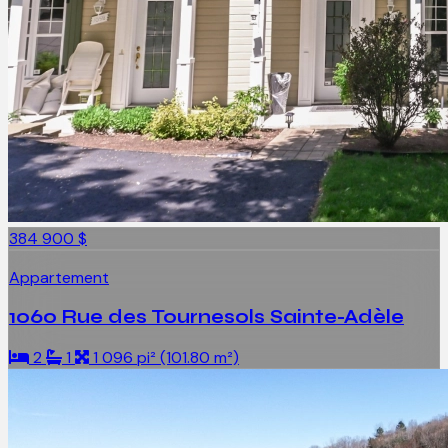
384 900 $
Appartement
1060 Rue des Tournesols Sainte-Adèle
2
1
1 096 pi² (101.80 m²)